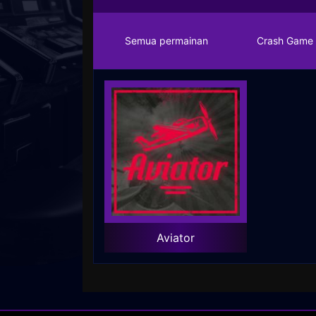
Semua permainan
Crash Game
Aviator