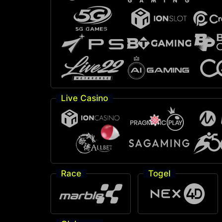
Live Casino
Race
Togel