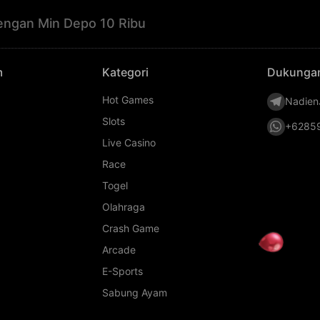
engan Min Depo 10 Ribu
m
Kategori
Dukunga
Hot Games
Nadien
Slots
+6285
Live Casino
Race
Togel
Olahraga
Crash Game
Arcade
E-Sports
Sabung Ayam