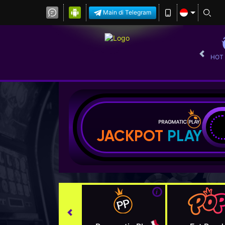
Main di Telegram
HOT
JACKPOT
PLAY
i