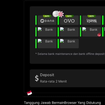
* Selama bank maintenance dan bank offline deposit 
Deposit
Rata-rata 2 Menit
Tanggung Jawab Bermain
Browser Yang Didukung