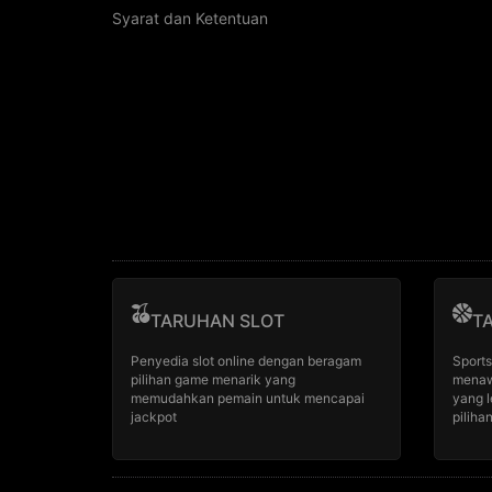
Syarat dan Ketentuan
TARUHAN SLOT
T
Penyedia slot online dengan beragam
Sports
pilihan game menarik yang
menaw
memudahkan pemain untuk mencapai
yang l
jackpot
piliha