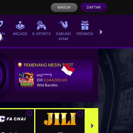
MASUK
DAFTAR
SH
ARCADE
E-SPORTS
SABUNG
PROMOSI
ME
AYAM
PEMENANG MESIN SLOT
enji****5
IDR
2,044,000.00
Wild Bandito
enji****5
IDR
1,164,400.00
Wild Bandito
i
i
i
nicolas****g
IDR
976,680.00
No Limit City
Gates of Olympus 1000